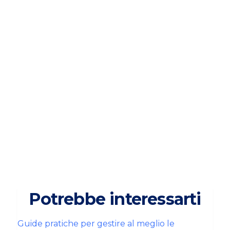
contratti di locazione nello stesso
immobile?
È possibile affittare stanze nello stesso
immobile con contratti diversi (ad es.
avere
contratti per studenti e contratti transitori
per lavoratori
). E’ importante, però,
rispettare la destinazione d’uso
dell’immobile
per garantire una convivenza
armoniosa tra gli
AUTORE
Domeo
CONDIVIDI
Potrebbe interessarti
Guide pratiche per gestire al meglio le