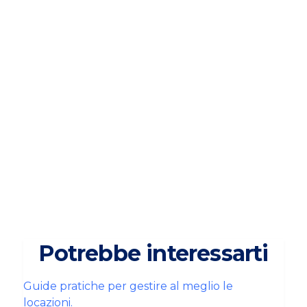
vengono segnalati principalmente nelle
centrali rischi.
3. Come posso verificare se un inquilino
ha pregiudizievoli o protesti?
È possibile farlo tramite visure online,
agenzie immobiliari o servizi professionali
come Domeo, che forniscono report
aggiornati.
AUTORE
Domeo
CONDIVIDI
Potrebbe interessarti
Guide pratiche per gestire al meglio le
locazioni.